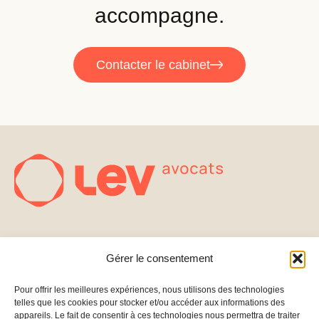
accompagne.
Contacter le cabinet
CABINET
EXPERTISES
Gérer le consentement
Levées
CONTACT
NOUS SUIVRE
PARTENAIRES
de
222 Boulevard
Linkedin
Pour offrir les meilleures expériences, nous utilisons des technologies
telles que les cookies pour stocker et/ou accéder aux informations des
fonds
Saint-Germain
BLOG
appareils. Le fait de consentir à ces technologies nous permettra de traiter