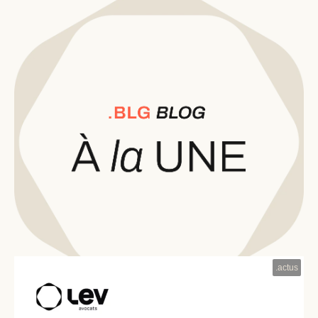
.
actus