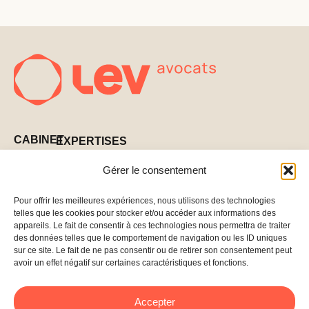
CABINET
EXPERTISES
Levées
CONTACT
NOUS SUIVRE
Gérer le consentement
PARTENAIRES
de
222 Boulevard
Linkedin
fonds
Saint-Germain
Pour offrir les meilleures expériences, nous utilisons des technologies
BLOG
telles que les cookies pour stocker et/ou accéder aux informations des
75007 Paris –
Structuration
appareils. Le fait de consentir à ces technologies nous permettra de traiter
France
PRESSE
des données telles que le comportement de navigation ou les ID uniques
du capital
01
sur ce site. Le fait de ne pas consentir ou de retirer son consentement peut
avoir un effet négatif sur certaines caractéristiques et fonctions.
Fusions
42
acquisitions
60
– M&A
04
Accepter